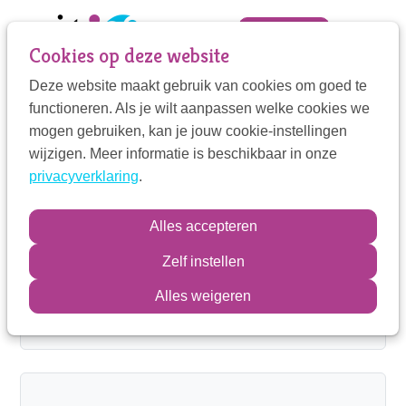
Sla
links
Zoek
Mijn VIT
Cookies op deze website
over
Deze website maakt gebruik van cookies om goed te
Jump
Mijn VIT
functioneren. Als je wilt aanpassen welke cookies we
to
De VIT
mogen gebruiken, kan je jouw cookie-instellingen
navigation
Contactpersoon
Missie & Visie
wijzigen. Meer informatie is beschikbaar in onze
Jump
privacyverklaring
.
to
Over VIT Therapeuten
main
Kindertherapie
Zoek
Alles accepteren
content
Jongerentherapie
Zelf instellen
Therapie voor volwassenen
Inloggen
Alles weigeren
Organisatie