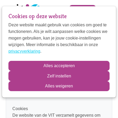
Sla
links
Zoek
Mijn VIT
Cookies op deze website
over
Deze website maakt gebruik van cookies om goed te
Jump
Mijn VIT
functioneren. Als je wilt aanpassen welke cookies we
to
Home
Privacy policy
mogen gebruiken, kan je jouw cookie-instellingen
navigation
Contactpersoon
wijzigen. Meer informatie is beschikbaar in onze
Privacy policy
Jump
privacyverklaring
.
to
main
Wij zijn ons ervan bewust dat het onze
Zoek
Alles accepteren
content
verantwoordelijkheid is om uw privacy te
beschermen. In deze
privacyverklaring
laten wij u
Zelf instellen
weten welke gegevens we verzamelen, met welk
Inloggen
Alles weigeren
doel wij dit doen en hoe wij met de gegevens
omgaan.
Cookies
De website van de VIT verzamelt gegevens om