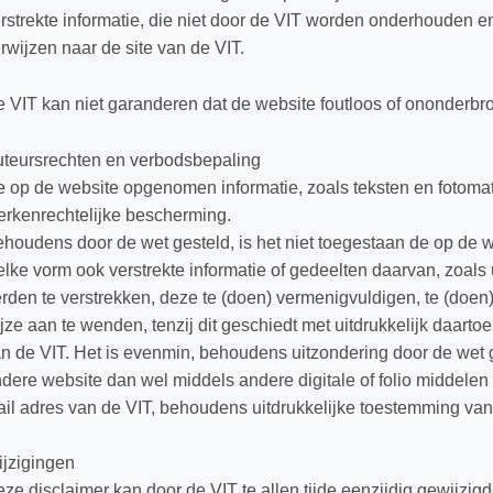
rstrekte informatie, die niet door de VIT worden onderhouden 
rwijzen naar de site van de VIT.
 VIT kan niet garanderen dat de website foutloos of ononderbro
teursrechten en verbodsbepaling
 op de website opgenomen informatie, zoals teksten en fotomat
rkenrechtelijke bescherming.
houdens door de wet gesteld, is het niet toegestaan de op de w
lke vorm ook verstrekte informatie of gedeelten daarvan, zoals 
rden te verstrekken, deze te (doen) vermenigvuldigen, te (doen)
jze aan te wenden, tenzij dit geschiedt met uitdrukkelijk daarto
n de VIT. Het is evenmin, behoudens uitzondering door de wet g
dere website dan wel middels andere digitale of folio middelen 
il adres van de VIT, behoudens uitdrukkelijke toestemming van
jzigingen
ze disclaimer kan door de VIT te allen tijde eenzijdig gewijzi