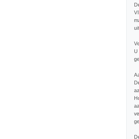
De
VI
ma
ui
Ve
U 
ge
Aa
De
aa
Ho
aa
ve
ge
De