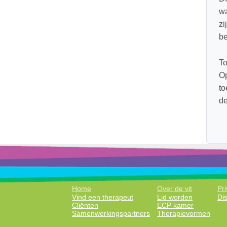
wa
zi
be
To
Op
to
de
Home
Over de vit
Pri
Vind een therapeut
Lid worden
Di
Cliënten
ECP kamer
Samenwerkingspartners
Therapievormen