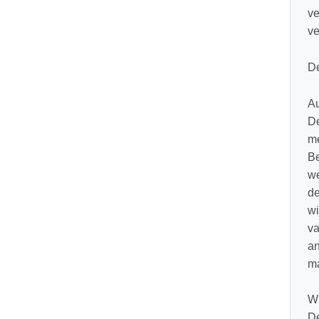
ve
ve
De
Au
De
me
Be
we
de
wi
va
an
ma
Wi
De