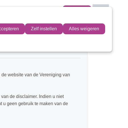
Mijn VIT
ccepteren
Zelf instellen
Alles weigeren
Mijn VIT
Contactpersoon
Zoek
n de website van de Vereniging van
Inloggen
van de disclaimer. Indien u niet
nt u geen gebruik te maken van de