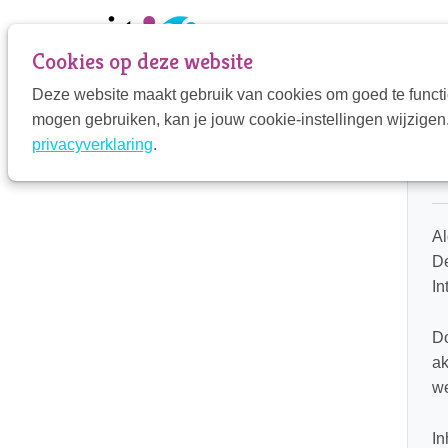
Sla
links
Cookies op deze website
over
Deze website maakt gebruik van cookies om goed te functi
Jump
mogen gebruiken, kan je jouw cookie-instellingen wijzigen.
to
H
privacyverklaring
.
navigation
Jump
to
main
A
content
De
In
Do
ak
we
I