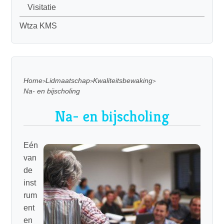
Visitatie
Wtza KMS
Home
Lidmaatschap
Kwaliteitsbewaking
Na- en bijscholing
Na- en bijscholing
Eén
van
de
inst
rum
ent
en