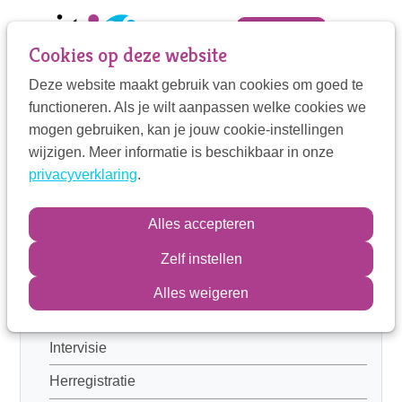
Sla
links
Zoek
Mijn VIT
Cookies op deze website
over
Deze website maakt gebruik van cookies om goed te
Jump
Mijn VIT
functioneren. Als je wilt aanpassen welke cookies we
to
Wat biedt de VIT
mogen gebruiken, kan je jouw cookie-instellingen
navigation
Contactpersoon
Wat verwacht de VIT
wijzigen. Meer informatie is beschikbaar in onze
Jump
privacyverklaring
.
to
Lidmaatschapsvormen
main
Zoek
Kwaliteitsbewaking
Alles accepteren
content
Beroepsopleiding VIT therapeuten
Zelf instellen
Toelatingsprocedure
Inloggen
Alles weigeren
Na- en bijscholing
Intervisie
Herregistratie