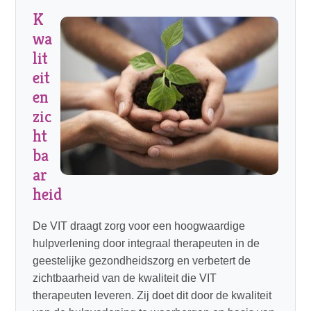
K
wa
lit
eit
en
zic
ht
ba
ar
heid
De VIT draagt zorg voor een hoogwaardige
hulpverlening door integraal therapeuten in de
geestelijke gezondheidszorg en verbetert de
zichtbaarheid van de kwaliteit die VIT
therapeuten leveren. Zij doet dit door de kwaliteit