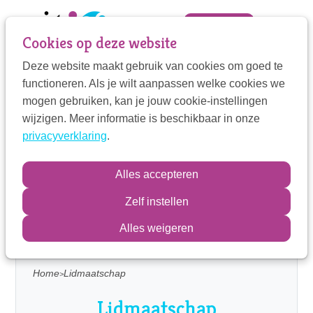
Sla
links
Zoek
Mijn VIT
Cookies op deze website
over
Deze website maakt gebruik van cookies om goed te
Jump
Mijn VIT
functioneren. Als je wilt aanpassen welke cookies we
to
Wat biedt de VIT
mogen gebruiken, kan je jouw cookie-instellingen
navigation
Contactpersoon
Wat verwacht de VIT
wijzigen. Meer informatie is beschikbaar in onze
Jump
privacyverklaring
.
to
Lidmaatschapsvormen
main
Zoek
Kwaliteitsbewaking
Alles accepteren
content
Wtza KMS
Zelf instellen
Inloggen
Alles weigeren
Home
Lidmaatschap
Lidmaatschap