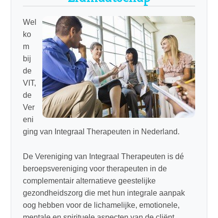
Wel
ko
m
bij
de
VIT,
de
Ver
eni
ging van Integraal Therapeuten in Nederland.
De Vereniging van Integraal Therapeuten is dé
beroepsvereniging voor therapeuten in de
complementair alternatieve geestelijke
gezondheidszorg die met hun integrale aanpak
oog hebben voor de lichamelijke, emotionele,
mentale en spirituele aspecten van de cliënt.