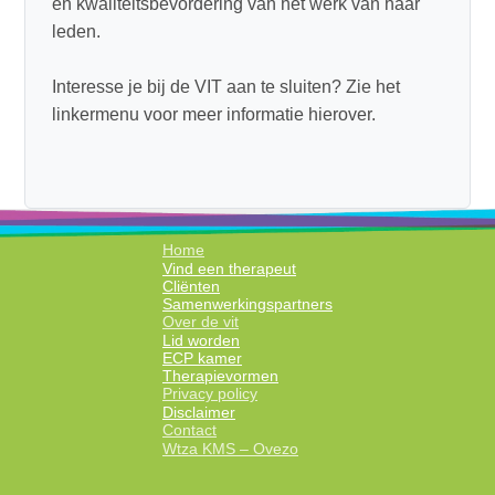
en kwaliteitsbevordering van het werk van haar
leden.
Interesse je bij de VIT aan te sluiten? Zie het
linkermenu voor meer informatie hierover.
Home
Vind een therapeut
Cliënten
Samenwerkingspartners
Over de vit
Lid worden
ECP kamer
Therapievormen
Privacy policy
Disclaimer
Contact
Wtza KMS – Ovezo