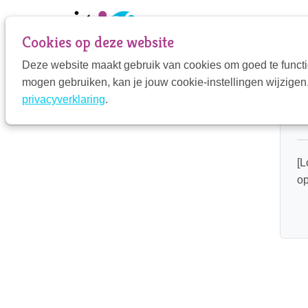
Sla
links
Cookies op deze website
over
Deze website maakt gebruik van cookies om goed te functi
Jump
mogen gebruiken, kan je jouw cookie-instellingen wijzigen.
to
VIT-Community
H
privacyverklaring
.
navigation
Jump
to
main
[L
content
op