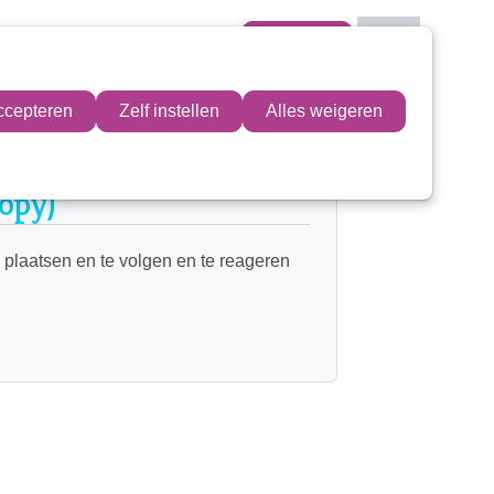
Mijn VIT
ccepteren
Zelf instellen
Alles weigeren
Mijn VIT
Contactpersoon
opy)
 plaatsen en te volgen en te reageren
Zoek
Inloggen