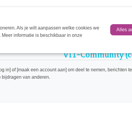
oneren. Als je wilt aanpassen welke cookies we
Alles a
 Meer informatie is beschikbaar in onze
ome
VIT-community
VIT-Community (c
og in] of [maak een account aan] om deel te nemen, berichten te
 bijdragen van anderen.