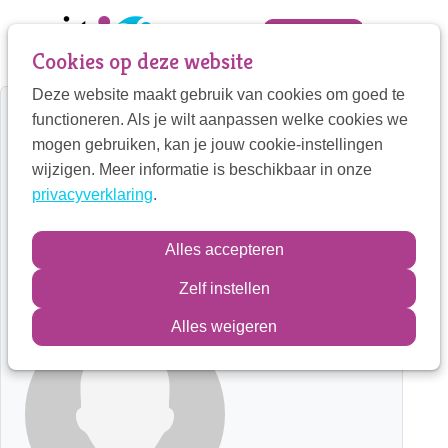
Sla
links
Zoek
Mijn VIT
Cookies op deze website
over
Deze website maakt gebruik van cookies om goed te
Jump
Mijn VIT
functioneren. Als je wilt aanpassen welke cookies we
to
Home
Therapeut detail
mogen gebruiken, kan je jouw cookie-instellingen
navigation
Contactpersoon
wijzigen. Meer informatie is beschikbaar in onze
Dalasem
Jump
privacyverklaring
.
to
main
Véronique Zwart
Zoek
Alles accepteren
content
Kindertherapeut
Zelf instellen
Inloggen
Alles weigeren