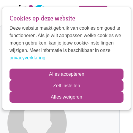
Sla
links
Zoek
Mijn VIT
Cookies op deze website
over
Deze website maakt gebruik van cookies om goed te
Jump
Mijn VIT
functioneren. Als je wilt aanpassen welke cookies we
to
Home
Therapeut detail
mogen gebruiken, kan je jouw cookie-instellingen
navigation
Contactpersoon
wijzigen. Meer informatie is beschikbaar in onze
Pauwwow
Jump
privacyverklaring
.
to
main
Hester Troost
Zoek
Alles accepteren
content
Kindertherapeut
Zelf instellen
Inloggen
Alles weigeren