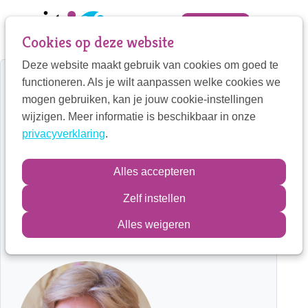
Sla
links
Zoek
Mijn VIT
Cookies op deze website
over
Deze website maakt gebruik van cookies om goed te
Jump
Mijn VIT
functioneren. Als je wilt aanpassen welke cookies we
to
Home
Therapeut detail
mogen gebruiken, kan je jouw cookie-instellingen
navigation
Contactpersoon
wijzigen. Meer informatie is beschikbaar in onze
Hink Stap Sprong, Praktijk
Jump
privacyverklaring
.
to
voor Integratieve Kinder- en
main
Jeugdtherapie
Zoek
Alles accepteren
content
Zelf instellen
Pauline Allan
Inloggen
Alles weigeren
Kindertherapeut, Jongerentherapeut