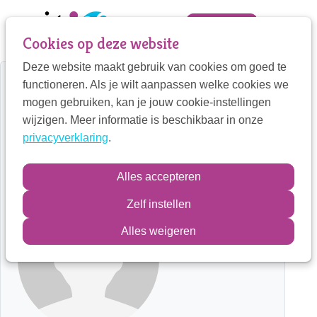
Sla
links
Zoek
Mijn VIT
Cookies op deze website
over
Deze website maakt gebruik van cookies om goed te
Jump
Mijn VIT
functioneren. Als je wilt aanpassen welke cookies we
to
Home
Therapeut detail
mogen gebruiken, kan je jouw cookie-instellingen
navigation
Contactpersoon
wijzigen. Meer informatie is beschikbaar in onze
Praktijk A.B Mulder-Sijl
Jump
privacyverklaring
.
to
main
Alice Mulder-Sijl
Zoek
Alles accepteren
content
Zelf instellen
Inloggen
Alles weigeren