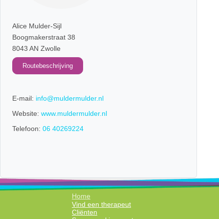
Alice Mulder-Sijl
Boogmakerstraat 38
8043 AN Zwolle
Routebeschrijving
E-mail:
info@muldermulder.nl
Website:
www.muldermulder.nl
Telefoon:
06 40269224
Home
Vind een therapeut
Cliënten