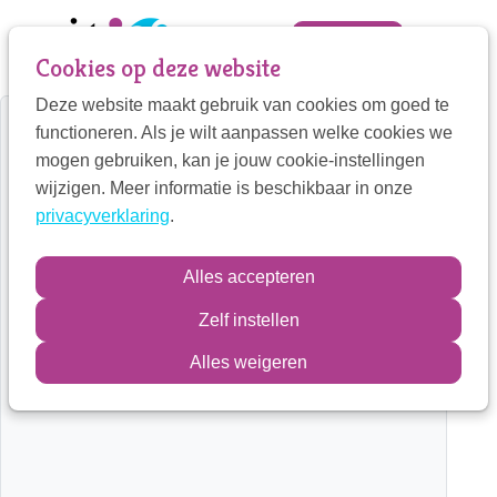
Sla
links
Zoek
Mijn VIT
Cookies op deze website
over
Deze website maakt gebruik van cookies om goed te
Jump
Mijn VIT
functioneren. Als je wilt aanpassen welke cookies we
to
Home
Therapeut detail
mogen gebruiken, kan je jouw cookie-instellingen
navigation
Contactpersoon
wijzigen. Meer informatie is beschikbaar in onze
Jump
privacyverklaring
.
to
main
Zoek
Alles accepteren
content
Zelf instellen
Inloggen
Alles weigeren