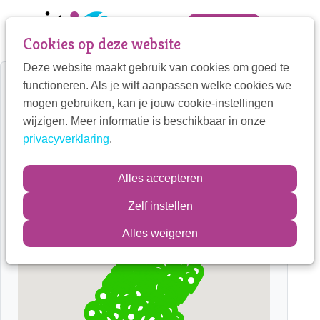
Sla
links
Zoek
Mijn VIT
Cookies op deze website
over
Deze website maakt gebruik van cookies om goed te
Jump
Mijn VIT
functioneren. Als je wilt aanpassen welke cookies we
to
Home
Vind een therapeut
mogen gebruiken, kan je jouw cookie-instellingen
navigation
Contactpersoon
wijzigen. Meer informatie is beschikbaar in onze
Vind een therapeut
Jump
privacyverklaring
.
to
main
Zoek
Alles accepteren
content
Zelf instellen
Inloggen
Alles weigeren