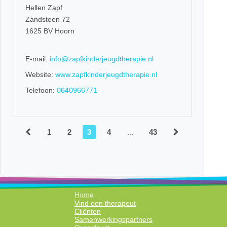
Hellen Zapf
Zandsteen 72
1625 BV Hoorn
E-mail:
info@zapfkinderjeugdtherapie.nl
Website:
www.zapfkinderjeugdtherapie.nl
Telefoon:
0640966771
1
2
3
4
...
43
Home
Vind een therapeut
Cliënten
Samenwerkingspartners