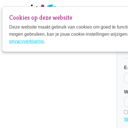
Sla
links
Cookies op deze website
over
Deze website maakt gebruik van cookies om goed te functi
Jump
mogen gebruiken, kan je jouw cookie-instellingen wijzigen.
to
H
privacyverklaring
.
navigation
Jump
to
main
E
content
W
W