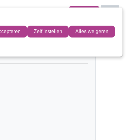
Mijn VIT
ccepteren
Zelf instellen
Alles weigeren
Mijn VIT
Contactpersoon
Zoek
Inloggen