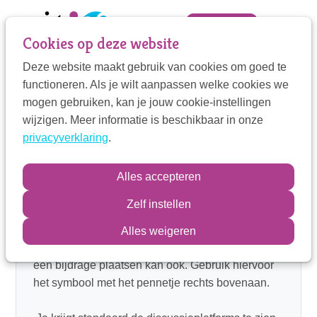
Sla
links
Zoek
Mijn VIT
Cookies op deze website
over
Deze website maakt gebruik van cookies om goed te
Jump
Mijn VIT
functioneren. Als je wilt aanpassen welke cookies we
Praat mee in de VIT Community
to
mogen gebruiken, kan je jouw cookie-instellingen
navigation
Contactpersoon
wijzigen. Meer informatie is beschikbaar in onze
Discussie:
Jump
privacyverklaring
.
Deze Community-app geeft je snel toegang tot de
to
discussieplatforms van je eigen vakgroep en van
main
Zoek
de andere VIT-groepen waar je interesse voor
Alles accepteren
content
hebt. Bekijk alle discussie-bijdragen via de knop
Zelf instellen
Community’s, onderaan deze pagina. Door op de
Inloggen
samenvatting te klikken lees je het hele bericht.
Alles weigeren
Je kunt er dan ook meteen zelf op reageren. Zelf
een bijdrage plaatsen kan ook. Gebruik hiervoor
het symbool met het pennetje rechts bovenaan.