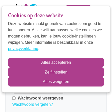
Sla
links
Zoek
Mijn VIT
Cookies op deze website
over
Deze website maakt gebruik van cookies om goed te
Jump
Mijn VIT
functioneren. Als je wilt aanpassen welke cookies we
to
Home
Mijn VIT
Log in
mogen gebruiken, kan je jouw cookie-instellingen
navigation
Contactpersoon
wijzigen. Meer informatie is beschikbaar in onze
Log in
Jump
privacyverklaring
.
to
main
E-mailadres
Zoek
Alles accepteren
content
Zelf instellen
Wachtwoord
Inloggen
Alles weigeren
Wachtwoord weergeven
Wachtwoord vergeten?