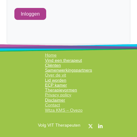
Inloggen
Home
Vind een therapeut
Cliënten
Samenwerkingspartners
Over de vit
Lid worden
ECP kamer
Therapievormen
Privacy policy
Disclaimer
Contact
Wtza KMS – Ovezo
Volg VIT Therapeuten